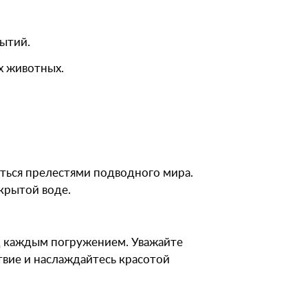
ытий.
х животных.
аться прелестями подводного мира.
ткрытой воде.
ед каждым погружением. Уважайте
твие и наслаждайтесь красотой