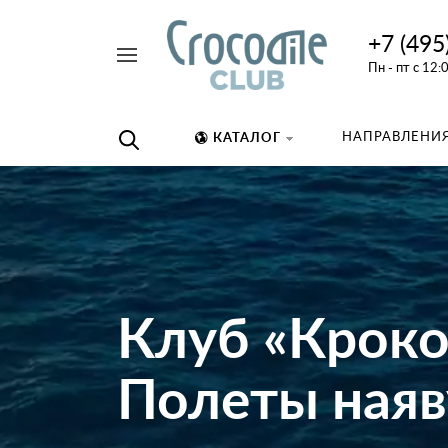
+7 (495
Например,
Пн - пт с 12:
дайвинг
Найти
везде
НАПРАВЛЕНИЯ
КАТАЛОГ
Клуб «Крок
Полеты наяву