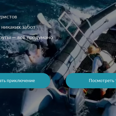
уристов
 никаких забот
руты — всё продумано
ать приключение
Посмотреть 