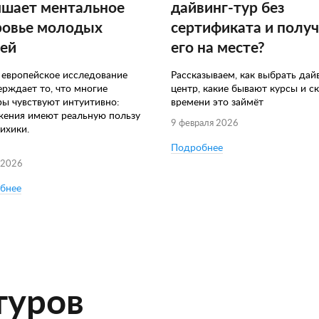
чшает ментальное
дайвинг-тур без
ровье молодых
сертификата и полу
ей
его на месте?
 европейское исследование
Рассказываем, как выбрать дай
ерждает то, что многие
центр, какие бывают курсы и с
ры чувствуют интуитивно:
времени это займёт
жения имеют реальную пользу
9 февраля 2026
ихики.
Подробнее
 2026
бнее
туров