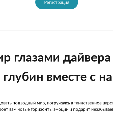
Регистрация
р глазами дайвера
глубин вместе с на
довать подводный мир, погружаясь в таинственное царс
роет вам новые горизонты эмоций и подарит незабываем