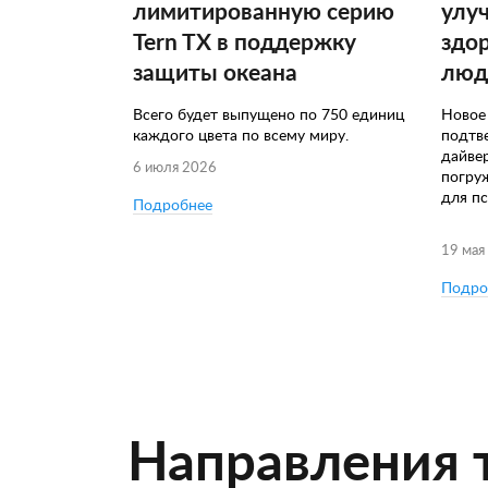
лимитированную серию
улу
Tern TX в поддержку
здо
защиты океана
люд
Всего будет выпущено по 750 единиц
Новое
каждого цвета по всему миру.
подтв
дайве
6 июля 2026
погру
для пс
Подробнее
19 мая
Подро
Направления 