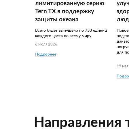
лимитированную серию
улу
Tern TX в поддержку
здо
защиты океана
люд
Всего будет выпущено по 750 единиц
Новое
каждого цвета по всему миру.
подтв
дайве
6 июля 2026
погру
для пс
Подробнее
19 мая
Подро
Направления 