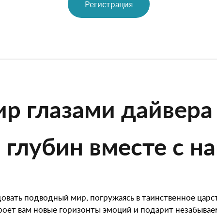
Регистрация
р глазами дайвера
глубин вместе с на
довать подводный мир, погружаясь в таинственное царс
роет вам новые горизонты эмоций и подарит незабываем