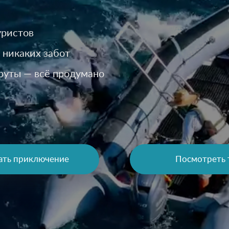
уристов
 никаких забот
руты — всё продумано
ать приключение
Посмотреть 