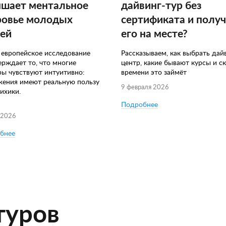
чшает ментальное
дайвинг-тур без
ровье молодых
сертификата и полу
ей
его на месте?
 европейское исследование
Рассказываем, как выбрать дай
ерждает то, что многие
центр, какие бывают курсы и с
ры чувствуют интуитивно:
времени это займёт
жения имеют реальную пользу
9 февраля 2026
ихики.
Подробнее
 2026
бнее
туров