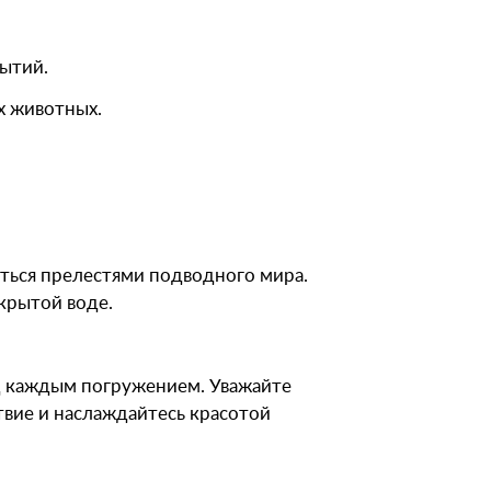
ытий.
х животных.
аться прелестями подводного мира.
ткрытой воде.
ед каждым погружением. Уважайте
твие и наслаждайтесь красотой