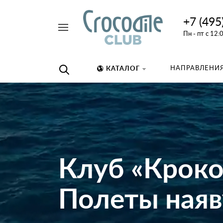
+7 (495
Например,
Пн - пт с 12:
дайвинг
Найти
везде
НАПРАВЛЕНИЯ
КАТАЛОГ
Клуб «Крок
Полеты наяву