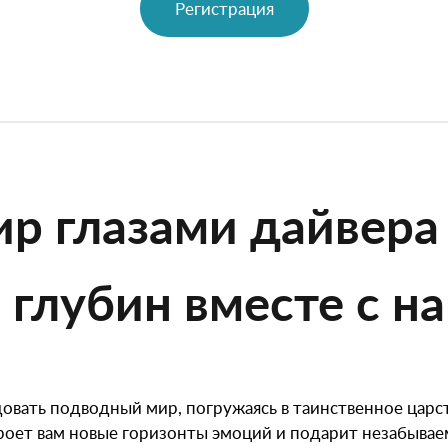
Регистрация
р глазами дайвера
глубин вместе с на
довать подводный мир, погружаясь в таинственное царс
роет вам новые горизонты эмоций и подарит незабываем