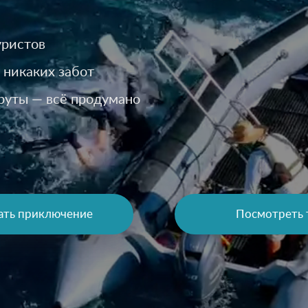
уристов
 никаких забот
руты — всё продумано
ать приключение
Посмотреть 