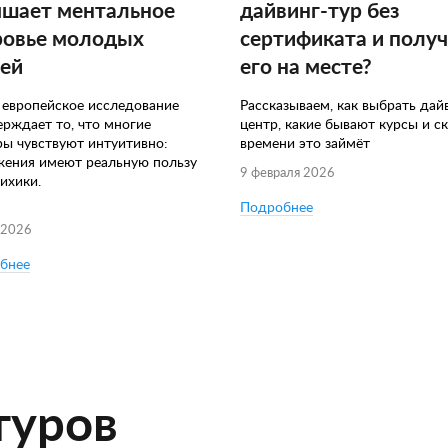
чшает ментальное
дайвинг-тур без
ровье молодых
сертификата и полу
ей
его на месте?
 европейское исследование
Рассказываем, как выбрать дай
ерждает то, что многие
центр, какие бывают курсы и с
ры чувствуют интуитивно:
времени это займёт
жения имеют реальную пользу
9 февраля 2026
ихики.
Подробнее
 2026
бнее
туров