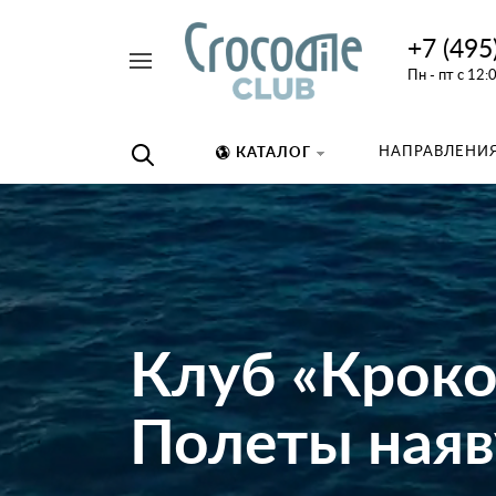
+7 (495
Например,
Пн - пт с 12:
дайвинг
Найти
везде
НАПРАВЛЕНИЯ
КАТАЛОГ
Клуб «Крок
Полеты наяву