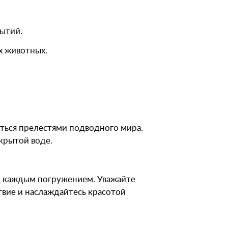
ытий.
х животных.
аться прелестями подводного мира.
ткрытой воде.
ед каждым погружением. Уважайте
твие и наслаждайтесь красотой