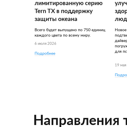
лимитированную серию
улу
Tern TX в поддержку
здо
защиты океана
люд
Всего будет выпущено по 750 единиц
Новое
каждого цвета по всему миру.
подтв
дайве
6 июля 2026
погру
для пс
Подробнее
19 мая
Подро
Направления 